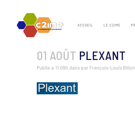
ACCUEIL
LE C2IME
P
01 AOÛT
PLEXANT
Publié à 11:09h
dans
par
François-Louis Billon