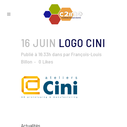
16 JUIN
LOGO CINI
Publié à 16:33h
dans
par
François-Louis
Billon
0
Likes
Actualités