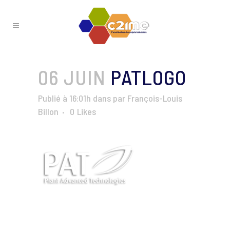
06 JUIN
PATLOGO
Publié à 16:01h
dans
par
François-Louis
Billon
0
Likes