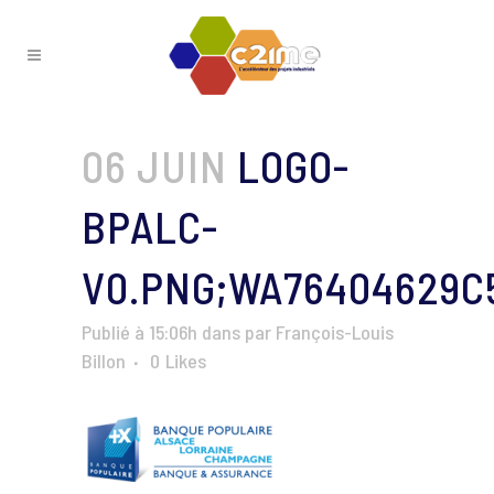
06 JUIN
LOGO-
BPALC-
V0.PNG;WA76404629C
Publié à 15:06h
dans
par
François-Louis
Billon
0
Likes