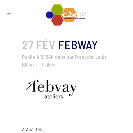
27 FÉV
FEBWAY
Publié à 10:54h
dans
par
François-Louis
Billon
0
Likes
Actualités