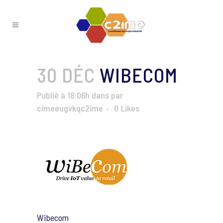
30 DÉC
WIBECOM
Publié à 18:06h
dans
par
cimeeugvkqc2ime
0
Likes
Wibecom