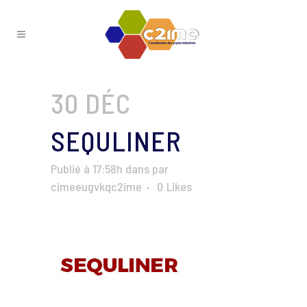
30 DÉC
SEQULINER
Publié à 17:58h
dans
par
cimeeugvkqc2ime
0
Likes