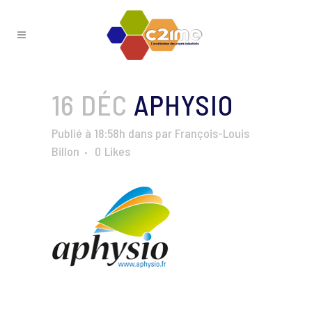
16 DÉC
APHYSIO
Publié à 18:58h
dans
par
François-Louis
Billon
0
Likes