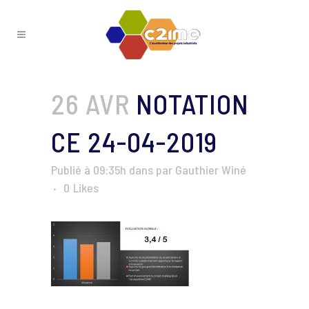
26 AVR
NOTATION
CE 24-04-2019
Publié à 09:35h
dans
par
Gauthier Winé
0
Likes