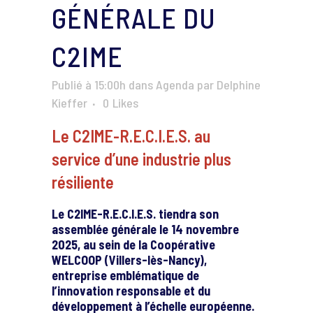
GÉNÉRALE DU
C2IME
Publié à 15:00h
dans
Agenda
par
Delphine
Kieffer
0
Likes
Le C2IME-R.E.C.I.E.S. au
service d’une industrie plus
résiliente
Le C2IME-R.E.C.I.E.S. tiendra son
assemblée générale le 14 novembre
2025, au sein de la Coopérative
WELCOOP (Villers-lès-Nancy),
entreprise emblématique de
l’innovation responsable et du
développement à l’échelle européenne.