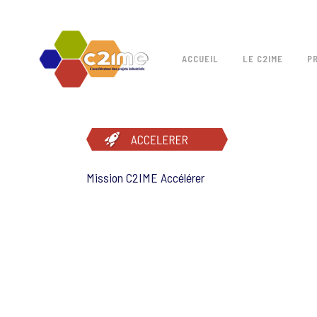
ACCUEIL
LE C2IME
P
Mission C2IME Accélérer